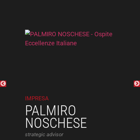
Precedente
IMPRESA
I
PALMIRO
NOSCHESE
F
strategic advisor
pr