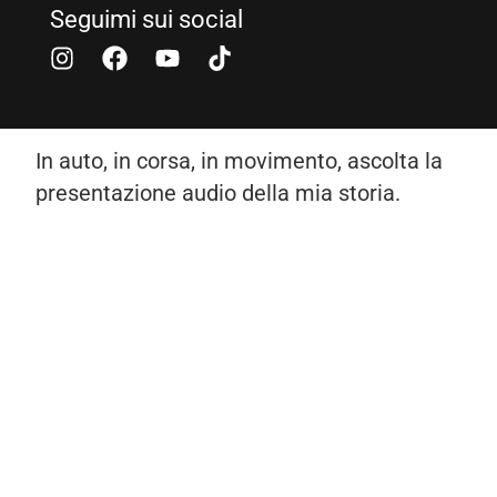
Seguimi sui social
In auto, in corsa, in movimento, ascolta la
presentazione audio della mia storia.
Copyright©2017-2020. Tutti i diritti riservati. Realizzato da Piero
Muscari.
Duepuntozero srls P. Iva 03377590793
La tua comunicazione sarà tutta un’altra storia!
Per contattarmi, visita il mio sito web www.pieromuscari.it