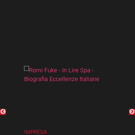
Precedente
IMPRESA
I