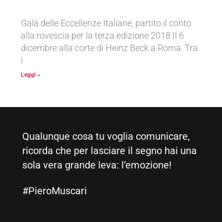
Galà delle Eccellenze Italiane, partito il conto
alla rovescia per la terza edizione 2018 Il 6
dicembre alla corte di Heinz Beck a Roma. Tra
i
Leggi »
Qualunque cosa tu voglia comunicare,
ricorda che per lasciare il segno hai una
sola vera grande leva: l’emozione!
#PieroMuscari