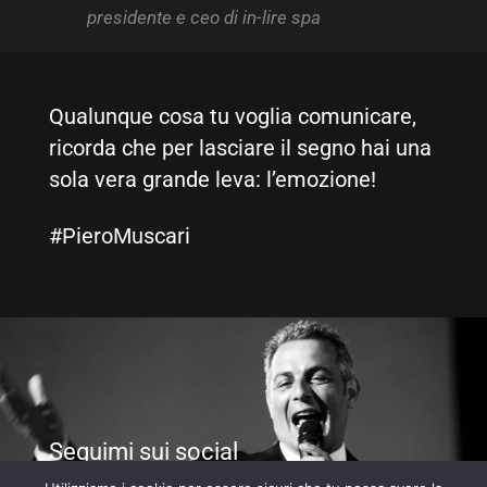
presidente e ceo di in-lire spa
st
Qualunque cosa tu voglia comunicare,
ricorda che per lasciare il segno hai una
sola vera grande leva: l’emozione!
#PieroMuscari
Seguimi sui social