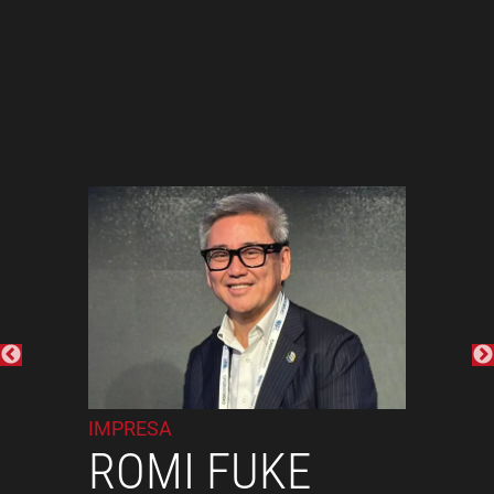
Precedente
IMPRESA
I
ROMI FUKE