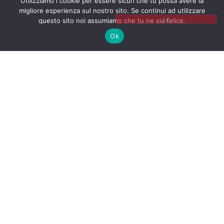
Utilizziamo i cookie per essere sicuri che tu possa avere la
migliore esperienza sul nostro sito. Se continui ad utilizzare
questo sito noi assumiamo che tu ne sia felice.
Ok
In auto, in corsa, in movimento, ascolta la
presentazione audio della mia storia.
Copyright©2017-2020. Tutti i diritti riservati. Realizzato da Piero
Muscari.
Duepuntozero srls P. Iva 03377590793
La tua comunicazione sarà tutta un’altra storia!
Per contattarmi, visita il mio sito web www.pieromuscari.it