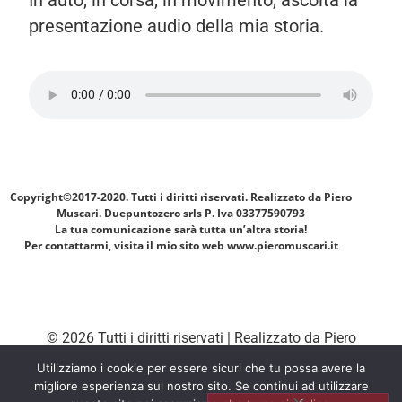
In auto, in corsa, in movimento, ascolta la
presentazione audio della mia storia.
Copyright©2017-2020. Tutti i diritti riservati. Realizzato da Piero
Muscari.
Duepuntozero srls P. Iva 03377590793
La tua comunicazione sarà tutta un’altra storia!
Per contattarmi, visita il mio sito web www.pieromuscari.it
© 2026 Tutti i diritti riservati | Realizzato da Piero
Muscari Storytailor - La tua comunicazione sarà tutta
Utilizziamo i cookie per essere sicuri che tu possa avere la
migliore esperienza sul nostro sito. Se continui ad utilizzare
un’altra storia! Per contattarmi, visita il mio sito web