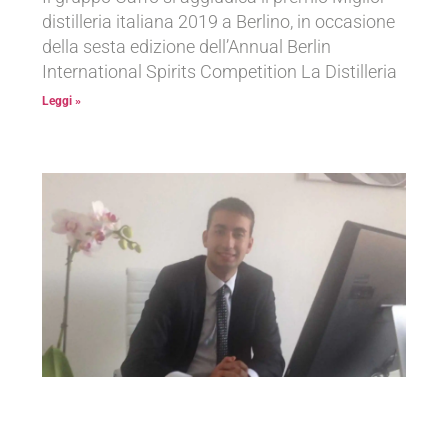
distilleria italiana 2019 a Berlino, in occasione
della sesta edizione dell’Annual Berlin
International Spirits Competition La Distilleria
Leggi »