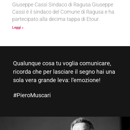
Giuseppe Cassì Sindaco di Ragusa Giuseppe
Cassì è il sindaco del Comune di Ragusa e ha
partecipato alla decima tappa di Etour.
Leggi »
Qualunque cosa tu voglia comunicare,
ricorda che per lasciare il segno hai una
sola vera grande leva: l’emozione!
#PieroMuscari