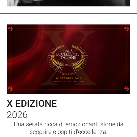
X EDIZIONE
2026
Una serata ricca di emozionanti storie da
scoprire e ospiti d’eccellenza.